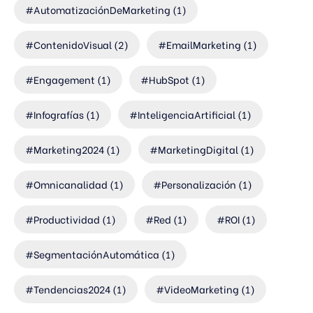
#AutomatizaciónDeMarketing
(1)
#ContenidoVisual
(2)
#EmailMarketing
(1)
#Engagement
(1)
#HubSpot
(1)
#Infografías
(1)
#InteligenciaArtificial
(1)
#Marketing2024
(1)
#MarketingDigital
(1)
#Omnicanalidad
(1)
#Personalización
(1)
#Productividad
(1)
#Red
(1)
#ROI
(1)
#SegmentaciónAutomática
(1)
#Tendencias2024
(1)
#VideoMarketing
(1)